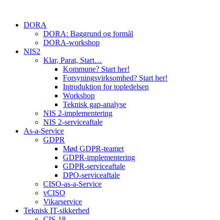
Skip
to
DORA
content
DORA: Baggrund og formål
DORA-workshop
NIS2
Klar, Parat, Start…
Kommune? Start her!
Forsyningsvirksomhed? Start her!
Introduktion for topledelsen
Workshop
Teknisk gap-analyse
NIS 2-implementering
NIS 2-serviceaftale
As-a-Service
GDPR
Mød GDPR-teamet
GDPR-implementering
GDPR-serviceaftale
DPO-serviceaftale
CISO-as-a-Service
vCISO
Vikarservice
Teknisk IT-sikkerhed
CIS-18