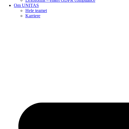
Lexoforms – enkel GDPR compliance
Om UNITAS
Hele teamet
Karriere