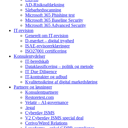
AD-Risikoafdækning
Sårbarhedsscanning
Microsoft 365 Phishing test
Microsoft 365 Baseline Security
Microsoft 365 Advanced Security
IT-revision
Generelt om IT-revision
D-mærket – digital tryghed
ISAE-revisorerklæringer
ISO27001 certificering
Konsulentydelser
IT-beredskab
Dataklassificering – politik og metode
IT Due Diligence
IT-kontrakter og udbud
Kvalitetssikring af digital markedsføring
Partnere og løsninger
Konsulentpartnere
Restoretest.com
Velatir – AI-governance
.legal
Cyberday ISMS
V2 Cyberday ISMS special deal
Cerivo/Wired Relations