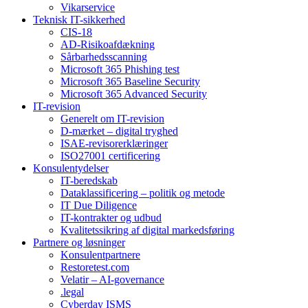
Vikarservice
Teknisk IT-sikkerhed
CIS-18
AD-Risikoafdækning
Sårbarhedsscanning
Microsoft 365 Phishing test
Microsoft 365 Baseline Security
Microsoft 365 Advanced Security
IT-revision
Generelt om IT-revision
D-mærket – digital tryghed
ISAE-revisorerklæringer
ISO27001 certificering
Konsulentydelser
IT-beredskab
Dataklassificering – politik og metode
IT Due Diligence
IT-kontrakter og udbud
Kvalitetssikring af digital markedsføring
Partnere og løsninger
Konsulentpartnere
Restoretest.com
Velatir – AI-governance
.legal
Cyberday ISMS