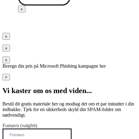
⨉
⨉
⨉
⨉
Beregn din pris på Microsoft Phishing kampagne her
×
Vi kaster om os med viden...
Bestil dit gratis materiale her og modtag det om et par minutter i din
indbakke. Tjek for en sikkerheds skyld din SPAM-folder om
nødvendigt.
Fornavn (valgfrit)