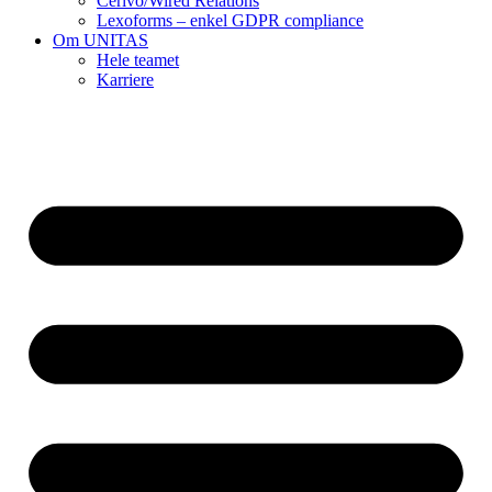
Cerivo/Wired Relations
Lexoforms – enkel GDPR compliance
Om UNITAS
Hele teamet
Karriere