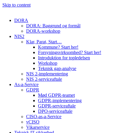
Skip to content
DORA
DORA: Baggrund og formål
DORA-workshop
NIS2
Klar, Parat, Start…
Kommune? Start her!
Forsyningsvirksomhed? Start her!
Introduktion for topledelsen
Workshop
Teknisk gap-analyse
NIS 2-implementering
NIS 2-serviceaftale
As-a-Service
GDPR
Mød GDPR-teamet
GDPR-implementering
GDPR-serviceaftale
DPO-serviceaftale
CISO-as-a-Service
vCISO
Vikarservice
Teknisk IT-sikkerhed