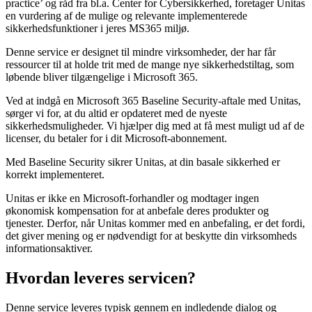
practice’ og råd fra bl.a. Center for Cybersikkerhed, foretager Unitas
en vurdering af de mulige og relevante implementerede
sikkerhedsfunktioner i jeres MS365 miljø.
Denne service er designet til mindre virksomheder, der har får
ressourcer til at holde trit med de mange nye sikkerhedstiltag, som
løbende bliver tilgængelige i Microsoft 365.
Ved at indgå en Microsoft 365 Baseline Security-aftale med Unitas,
sørger vi for, at du altid er opdateret med de nyeste
sikkerhedsmuligheder. Vi hjælper dig med at få mest muligt ud af de
licenser, du betaler for i dit Microsoft-abonnement.
Med Baseline Security sikrer Unitas, at din basale sikkerhed er
korrekt implementeret.
Unitas er ikke en Microsoft-forhandler og modtager ingen
økonomisk kompensation for at anbefale deres produkter og
tjenester. Derfor, når Unitas kommer med en anbefaling, er det fordi,
det giver mening og er nødvendigt for at beskytte din virksomheds
informationsaktiver.
Hvordan leveres servicen?
Denne service leveres typisk gennem en indledende dialog og