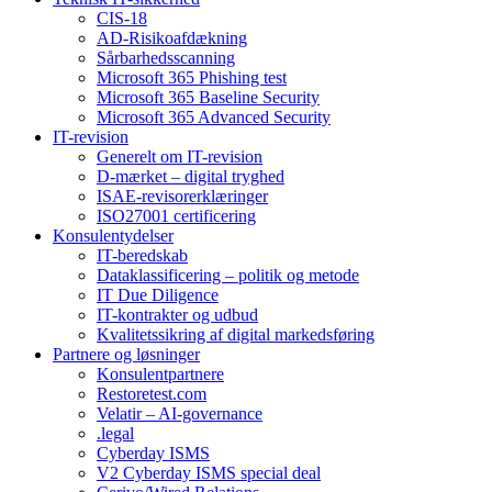
CIS-18
AD-Risikoafdækning
Sårbarhedsscanning
Microsoft 365 Phishing test
Microsoft 365 Baseline Security
Microsoft 365 Advanced Security
IT-revision
Generelt om IT-revision
D-mærket – digital tryghed
ISAE-revisorerklæringer
ISO27001 certificering
Konsulentydelser
IT-beredskab
Dataklassificering – politik og metode
IT Due Diligence
IT-kontrakter og udbud
Kvalitetssikring af digital markedsføring
Partnere og løsninger
Konsulentpartnere
Restoretest.com
Velatir – AI-governance
.legal
Cyberday ISMS
V2 Cyberday ISMS special deal