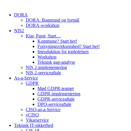
Skip
to
DORA
content
DORA: Baggrund og formål
DORA-workshop
NIS2
Klar, Parat, Start…
Kommune? Start her!
Forsyningsvirksomhed? Start her!
Introduktion for topledelsen
Workshop
Teknisk gap-analyse
NIS 2-implementering
NIS 2-serviceaftale
As-a-Service
GDPR
Mød GDPR-teamet
GDPR-implementering
GDPR-serviceaftale
DPO-serviceaftale
CISO-as-a-Service
vCISO
Vikarservice
Teknisk IT-sikkerhed
CIS-18