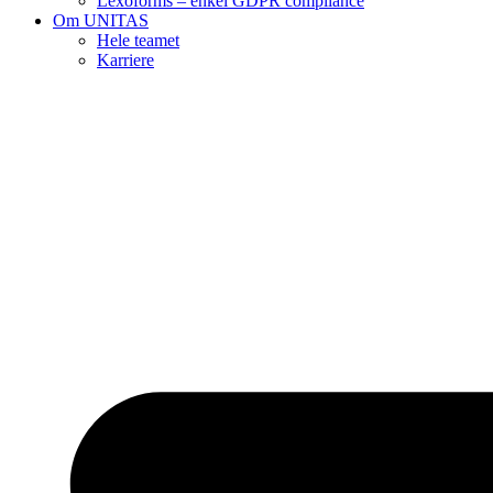
Lexoforms – enkel GDPR compliance
Om UNITAS
Hele teamet
Karriere