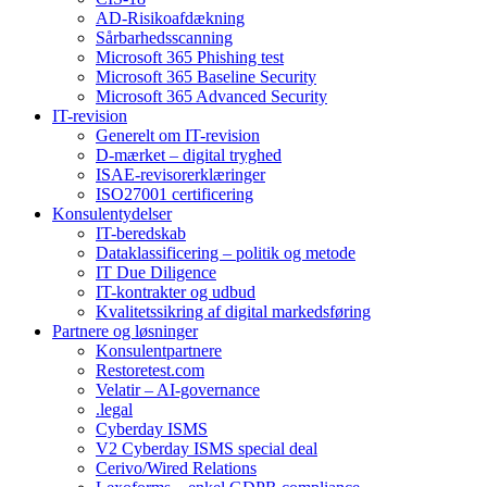
AD-Risikoafdækning
Sårbarhedsscanning
Microsoft 365 Phishing test
Microsoft 365 Baseline Security
Microsoft 365 Advanced Security
IT-revision
Generelt om IT-revision
D-mærket – digital tryghed
ISAE-revisorerklæringer
ISO27001 certificering
Konsulentydelser
IT-beredskab
Dataklassificering – politik og metode
IT Due Diligence
IT-kontrakter og udbud
Kvalitetssikring af digital markedsføring
Partnere og løsninger
Konsulentpartnere
Restoretest.com
Velatir – AI-governance
.legal
Cyberday ISMS
V2 Cyberday ISMS special deal
Cerivo/Wired Relations