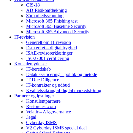
CIS-18
AD-Risikoafdækning
Sårbarhedsscanning
Microsoft 365 Phishing test
Microsoft 365 Baseline Security
Microsoft 365 Advanced Security
IT-revision
Generelt om IT-revision
D-mærket – digital tryghed
ISAE-revisorerklæringer
ISO27001 certificering
Konsulentydelser
IT-beredskab
Dataklassificering – politik og metode
IT Due Diligence
IT-kontrakter og udbud
Kvalitetssikring af digital markedsføring
Partnere og løsninger
Konsulentpartnere
Restoretest.com
Velatir – AI-governance
.legal
Cyberday ISMS
V2 Cyberday ISMS special deal