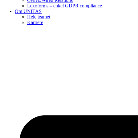
Cerivo/Wired Relations
Lexoforms – enkel GDPR compliance
Om UNITAS
Hele teamet
Karriere