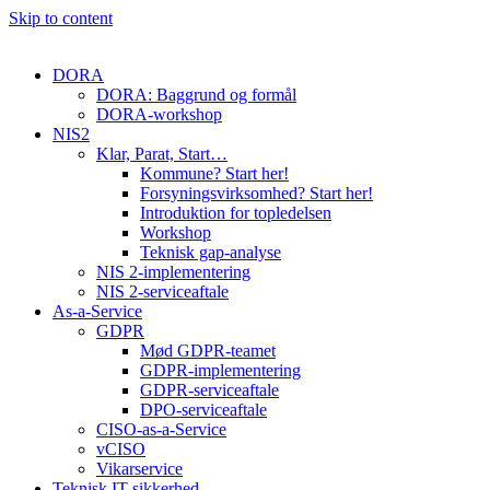
Skip to content
DORA
DORA: Baggrund og formål
DORA-workshop
NIS2
Klar, Parat, Start…
Kommune? Start her!
Forsyningsvirksomhed? Start her!
Introduktion for topledelsen
Workshop
Teknisk gap-analyse
NIS 2-implementering
NIS 2-serviceaftale
As-a-Service
GDPR
Mød GDPR-teamet
GDPR-implementering
GDPR-serviceaftale
DPO-serviceaftale
CISO-as-a-Service
vCISO
Vikarservice
Teknisk IT-sikkerhed