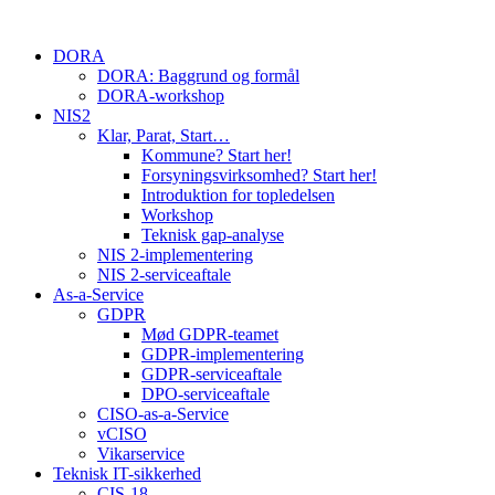
Skip
to
DORA
content
DORA: Baggrund og formål
DORA-workshop
NIS2
Klar, Parat, Start…
Kommune? Start her!
Forsyningsvirksomhed? Start her!
Introduktion for topledelsen
Workshop
Teknisk gap-analyse
NIS 2-implementering
NIS 2-serviceaftale
As-a-Service
GDPR
Mød GDPR-teamet
GDPR-implementering
GDPR-serviceaftale
DPO-serviceaftale
CISO-as-a-Service
vCISO
Vikarservice
Teknisk IT-sikkerhed
CIS-18