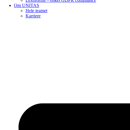
Lexoforms – enkel GDPR compliance
Om UNITAS
Hele teamet
Karriere